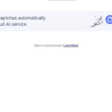
captchas automatically
d AI service
Идея и реализация:
Lord Alfred