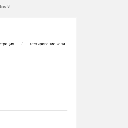
line
8
страция
/
тестирование капч