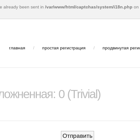
ve already been sent in
/var/www/html/captchas/system/i18n.php
on 
главная
/
простая регистрация
/
продвинутая реги
ожненная: 0 (Trivial)